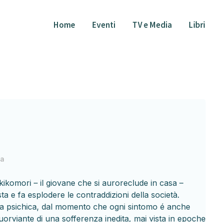
Home
Eventi
TV e Media
Libri
ia
kikomori – il giovane che si auroreclude in casa –
 e fa esplodere le contraddizioni della società.
nza psichica, dal momento che ogni sintomo é anche
 fuorviante di una sofferenza inedita, mai vista in epoche