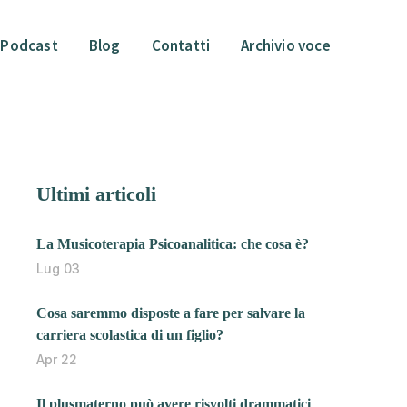
Podcast
Blog
Contatti
Archivio voce
Ultimi articoli
La Musicoterapia Psicoanalitica: che cosa è?
Lug 03
Cosa saremmo disposte a fare per salvare la
carriera scolastica di un figlio?
Apr 22
Il plusmaterno può avere risvolti drammatici