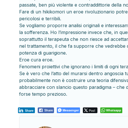
passate, ben più violente e contraddittorie della no
Fare di un hikikomori un eroe rivoluzionario potre
pericolosi e terribili.
Se vogliamo proporre analisi originali e interessan
la sofferenza. Ho l’impressione invece che, in ques
soprattutto il terapeuta che non riesce ad accetta
nel trattamento, il che fa supporre che vedrebbe
potenza di guarigione.
Eroe cura eroe.
Fenomeni proiettivi che ignorano i limiti di ogni ter
Se è vero che l’atto del murarsi dentro angoscia tu
probabilmente non è costruire una teoria difensiv
abbracciare con slancio questo paradigma – che dà
forse tempo prezioso.
Messenger
Post
Whatsapp
Share
Share