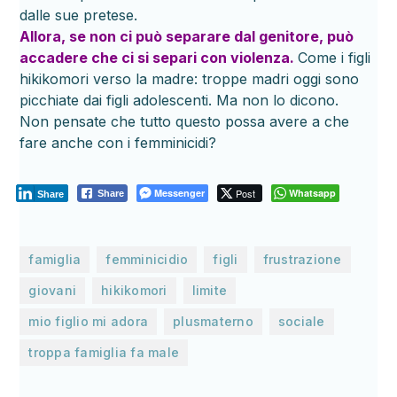
dalle sue pretese.
Allora, se non ci può separare dal genitore, può
accadere che ci si separi con violenza.
Come i figli
hikikomori verso la madre: troppe madri oggi sono
picchiate dai figli adolescenti. Ma non lo dicono.
Non pensate che tutto questo possa avere a che
fare anche con i femminicidi?
Messenger
Post
Whatsapp
Share
Share
,
,
,
,
famiglia
femminicidio
figli
frustrazione
,
,
,
giovani
hikikomori
limite
,
,
,
mio figlio mi adora
plusmaterno
sociale
troppa famiglia fa male