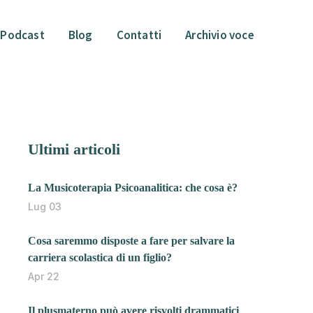
Podcast
Blog
Contatti
Archivio voce
Ultimi articoli
La Musicoterapia Psicoanalitica: che cosa è?
Lug 03
Cosa saremmo disposte a fare per salvare la
carriera scolastica di un figlio?
Apr 22
Il plusmaterno può avere risvolti drammatici