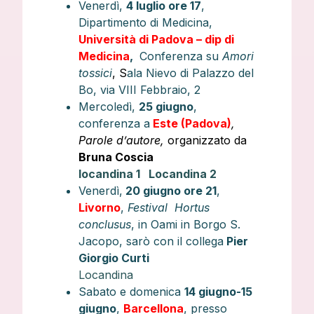
Venerdì,
4 luglio ore 17
,
Dipartimento di Medicina,
Università di Padova – dip di
Medicina
,
Conferenza su
Amori
tossici
, S
ala Nievo di Palazzo del
Bo, via VIII Febbraio, 2
Mercoledì,
25 giugno
,
conferenza a
Este (Padova)
,
Parole d’autore,
organizzato da
Bruna Coscia
locandina 1
Locandina 2
Venerdì,
20 giugno ore 21
,
Livorno
,
Festival Hortus
conclusus
, in Oami in Borgo S.
Jacopo, sarò con il collega
Pier
Giorgio Curti
Locandina
Sabato e domenica
14 giugno-15
giugno
,
Barcellona
, presso