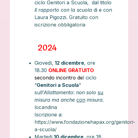
ciclo Genitori a Scuola, dal titolo
Il rapporto con la scuola
di e con
Laura Pigozzi.
Gratuito con
iscrizione obbligatoria
2024
Giovedì,
12 dicembre
, ore
18.30
ONLINE GRATUITO
secondo incontro de
l ciclo
“
Genitori a Scuola
”
sull’
Allattamento
:
non solo
su
misura ma anche
con
misura
.
locandina
Iscrizione a:
https://www.fondazionehapax.org/genitori-
a-scuola/
Martedì
10 dicembre
, ore 18,