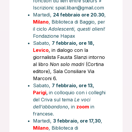
fonction du lien entre sœurs »
Iscrizioni: spial.liban@gmail.com
Martedì,
24 febbraio ore 20.30
,
Milano
, Biblioteca di Baggio, per
il ciclo
Adolescenti, questi alieni!
Fondazione Hapax
Sabato,
7 febbraio, ore 18,
Levico
, in dialogo con la
giornalista Fausta Slanzi intorno
al libro
Non solo madri
(Cortina
editore), Sala Consiliare Via
Marconi 6.
Sabato,
7 febbraio, ore 13,
Parigi
,
in colloquio con i colleghi
del Criva sul tema
Le voci
dell’abbandono
, in
zoom
in
francese.
Martedì,
3 febbraio, ore 17,30
,
Milano
, Biblioteca di