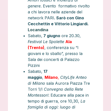
Amori tossici e Violenza di
genere
. Evento formativo rivolto
a chi lavora nelle aziende del
network PARI
. Sarò con Gino
Cecchettin e Vittorio Lingiardi.
Locandina
Sabato,
7 giugno
ore 20.30,
Festival Le Spolette
Ala
(Trento)
, conferenza su “I
giovani e lo sballo”, presso la
Sala dei concerti di Palazzo
Pizzini
Sabato,
17
maggio
,
Milano
,
CityLife Anteo
di Milano
sala Aurora Piazza Tre
Torri 1/I
Convegno della Rete
Montessori
: Educare alla pace in
tempo di guerra, ore 10,30,
La
famiglia di oggi: luogo di