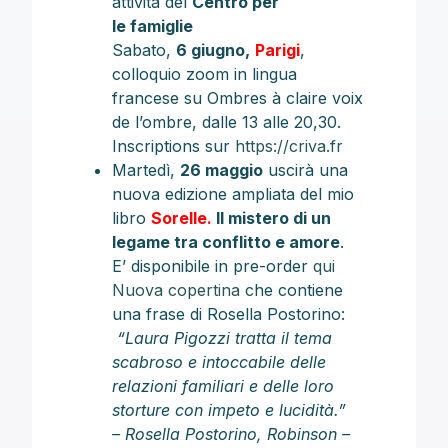
attività del
Centro per
le
famiglie
Sabato,
6 giugno,
Parigi
,
colloquio zoom in lingua
francese su Ombres à claire voix
de l’ombre, dalle 13 alle 20,30.
Inscriptions sur
https://criva.fr
Martedì,
26 maggio
uscirà una
nuova edizione ampliata del mio
libro
Sorelle.
Il mistero di un
legame tra conflitto e amore
.
E’ disponibile in pre-order
qui
Nuova copertina
che contiene
una frase di Rosella Postorino:
“Laura Pigozzi tratta il tema
scabroso e intoccabile delle
relazioni familiari e delle loro
storture con impeto e lucidità.”
– Rosella Postorino, Robinson –