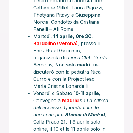
Teatro Flaiano su Jocasta con
Catherine Millot, Laura Pigozzi,
Thatyana Pitavy e Giuseppina
Norcia. Condotto da Cristiana
Fanelli – Ali Roma
Martedì,
14 aprile,
0re 20
,
Bardolino (Verona)
, presso il
Parc Hotel Germano,
organizzata da
Lions Club Garda
Benacus,
Non solo madri
: ne
discuterò con la pediatra Nica
Currò e con la Project lead
Maria Cristina Lonardelli
Venerdì e Sabato
10-11 aprile
,
Convegno a
Madrid
su
La clinica
dell’eccesso. Quando il limite
non tiene più.
Ateneo di Madrid,
Calle Prado 21. Il 9 aprile solo
online, il 10 et le 11 aprile solo in