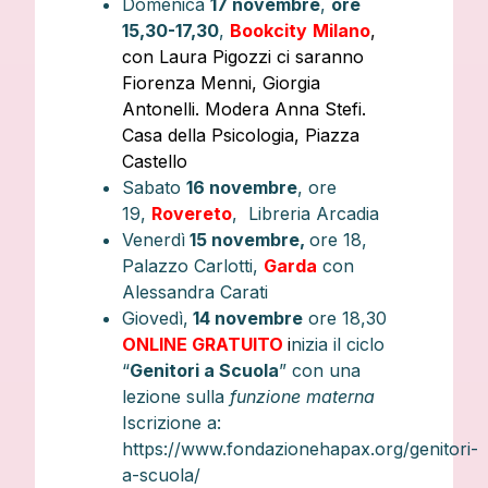
Domenica
17 novembre
,
ore
15,30-17,30
,
Bookcity
Milano
,
con Laura Pigozzi ci saranno
Fiorenza Menni, Giorgia
Antonelli. Modera Anna Stefi.
Casa della Psicologia, Piazza
Castello
Sabato
16 novembre
, ore
19,
Rovereto
, Libreria Arcadia
Venerdì
15 novembre,
ore 18,
Palazzo Carlotti,
Garda
con
Alessandra Carati
Giovedì,
14 novembre
ore 18,30
ONLINE GRATUITO
i
nizia il ciclo
“
Genitori a Scuola
” con una
lezione sulla
funzione materna
Iscrizione a:
https://www.fondazionehapax.org/genitori-
a-scuola/