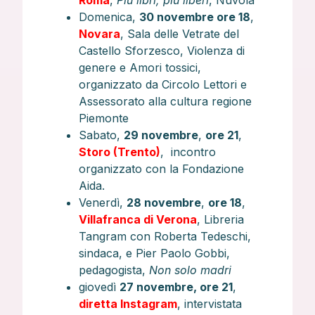
Roma
,
Più libri, più liberi
, Nuvola
Domenica,
30 novembre ore 18
,
Novara
, Sala delle Vetrate del
Castello Sforzesco, Violenza di
genere e Amori tossici,
organizzato da Circolo Lettori e
Assessorato alla cultura regione
Piemonte
Sabato,
29 novembre
,
ore 21
,
Storo (Trento)
, incontro
organizzato con la Fondazione
Aida.
Venerdì,
28 novembre
,
ore 18
,
Villafranca di Verona
, Libreria
Tangram con Roberta Tedeschi,
sindaca, e Pier Paolo Gobbi,
pedagogista,
Non solo madri
giovedì
27 novembre, ore 21
,
diretta Instagram
, intervistata