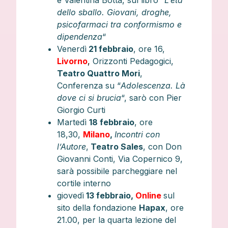
e Valentina Botta, sul libro “
L’età
dello sballo. Giovani, droghe,
psicofarmaci tra conformismo e
dipendenza
“
Venerdì
21 febbraio
, ore 16,
Livorno
,
Orizzonti Pedagogici,
Teatro Quattro Mori
,
Conferenza su “
Adolescenza. Là
dove ci si brucia
“, sarò con Pier
Giorgio Curti
Martedì
18 febbraio
, ore
18,30,
Milano
,
Incontri con
l’Autore
,
Teatro Sales
, con Don
Giovanni Conti, Via Copernico 9,
sarà possibile parcheggiare nel
cortile interno
giovedì
13 febbraio,
Online
sul
sito della fondazione
Hapax
, ore
21.00, per la quarta lezione del