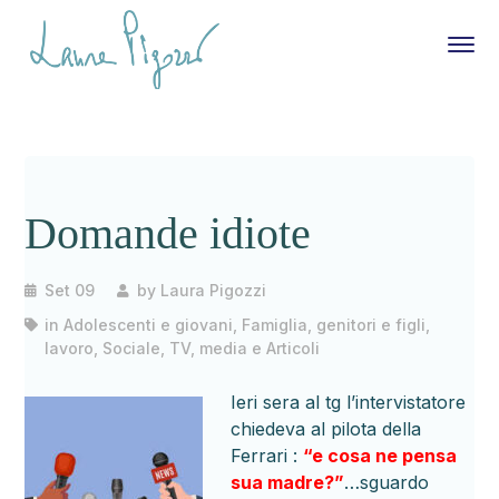
Domande idiote
Set 09
by
Laura Pigozzi
in
Adolescenti e giovani
,
Famiglia, genitori e figli
,
lavoro
,
Sociale
,
TV, media e Articoli
Ieri sera al tg l’intervistatore
chiedeva al pilota della
Ferrari :
“e cosa ne pensa
sua madre?”
…sguardo