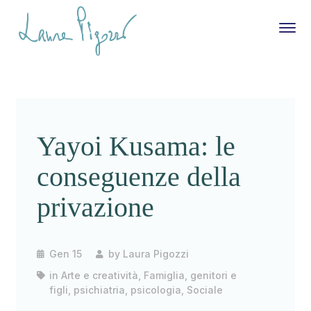
Yayoi Kusama: le
conseguenze della
privazione
Gen 15
by
Laura Pigozzi
in
Arte e creatività
,
Famiglia, genitori e
figli
,
psichiatria
,
psicologia
,
Sociale