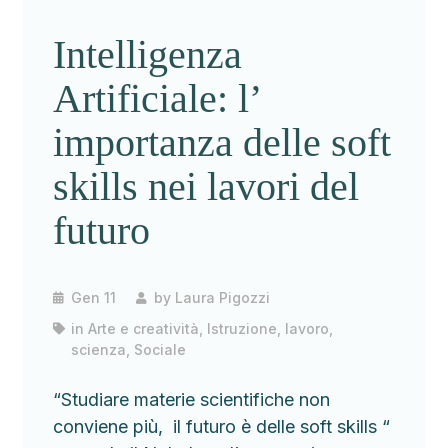
Intelligenza
Artificiale: l’
importanza delle soft
skills nei lavori del
futuro
Gen 11
by
Laura Pigozzi
in
Arte e creatività
,
Istruzione
,
lavoro
,
scienza
,
Sociale
“Studiare materie scientifiche non
conviene più, il futuro è delle soft skills “