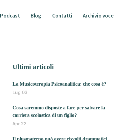
Podcast
Blog
Contatti
Archivio voce
Ultimi articoli
La Musicoterapia Psicoanalitica: che cosa è?
Lug 03
Cosa saremmo disposte a fare per salvare la
carriera scolastica di un figlio?
Apr 22
Il plusmaterno può avere risvolti drammatici