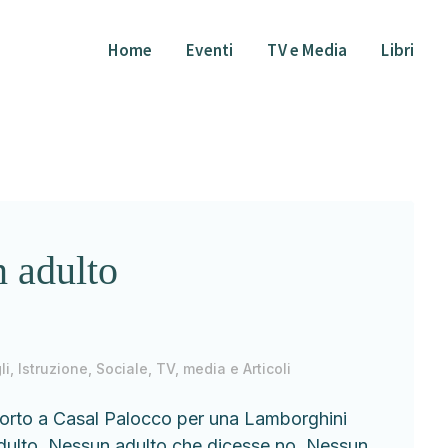
Home
Eventi
TV e Media
Libri
n adulto
li
,
Istruzione
,
Sociale
,
TV, media e Articoli
morto a Casal Palocco per una Lamborghini
adulto. Nessun adulto che dicesse no. Nessun