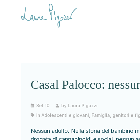
Casal Palocco: nessu
Set 10
by
Laura Pigozzi
in
Adolescenti e giovani
,
Famiglia, genitori e fig
Nessun adulto. Nella storia del bambino 
drogata di cannabinoidi e social, nessun 