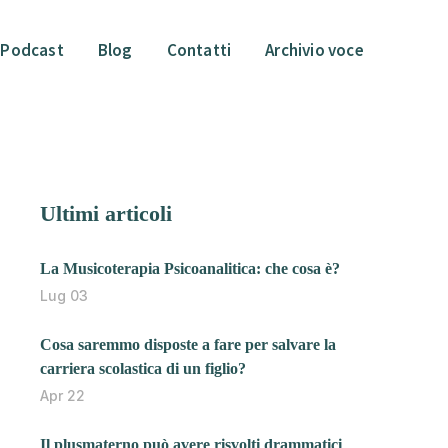
Podcast
Blog
Contatti
Archivio voce
Ultimi articoli
La Musicoterapia Psicoanalitica: che cosa è?
Lug 03
Cosa saremmo disposte a fare per salvare la
carriera scolastica di un figlio?
Apr 22
Il plusmaterno può avere risvolti drammatici