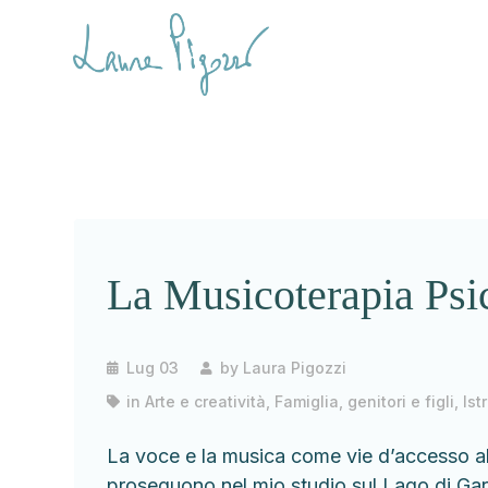
La Musicoterapia Psic
Lug 03
by
Laura Pigozzi
in
Arte e creatività
,
Famiglia, genitori e figli
,
Ist
La voce e la musica come vie d’accesso al
proseguono nel mio studio sul Lago di Garda