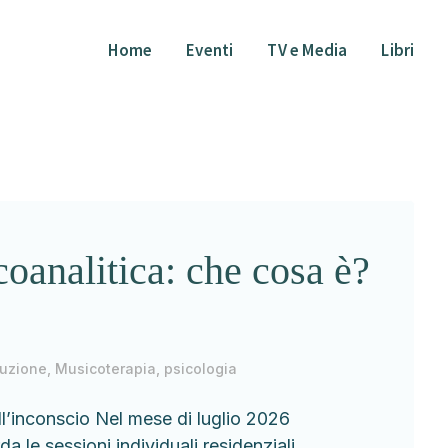
Home
Eventi
TV e Media
Libri
oanalitica: che cosa è?
ruzione
,
Musicoterapia
,
psicologia
l’inconscio Nel mese di luglio 2026
 le sessioni individuali residenziali