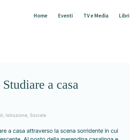
Home
Eventi
TV e Media
Libri
 Studiare a casa
li
,
Istruzione
,
Sociale
e a casa attraverso la scena sorridente in cui
scente. Al posto della merendina casalinga e