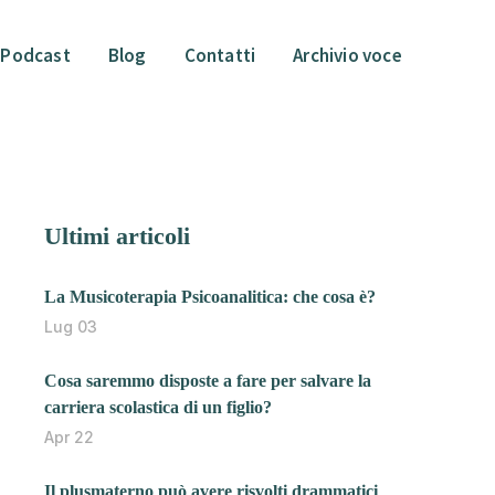
Podcast
Blog
Contatti
Archivio voce
Ultimi articoli
La Musicoterapia Psicoanalitica: che cosa è?
Lug 03
Cosa saremmo disposte a fare per salvare la
carriera scolastica di un figlio?
Apr 22
Il plusmaterno può avere risvolti drammatici