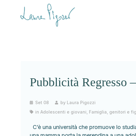
Pubblicità Regresso –
Set 08
by
Laura Pigozzi
in
Adolescenti e giovani
,
Famiglia, genitori e fig
C’è una università che promuove lo studiar
una mamma porta la merendina a una adole