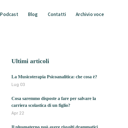
Podcast
Blog
Contatti
Archivio voce
Ultimi articoli
La Musicoterapia Psicoanalitica: che cosa è?
Lug 03
Cosa saremmo disposte a fare per salvare la
carriera scolastica di un figlio?
Apr 22
Il plusmaterno può avere risvolti drammatici