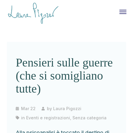
Pensieri sulle guerre
(che si somigliano
tutte)
Mar 22
by
Laura Pigozzi
in
Eventi e registrazioni
,
Senza categoria
Alla psicoanalisi è toccato il destino di