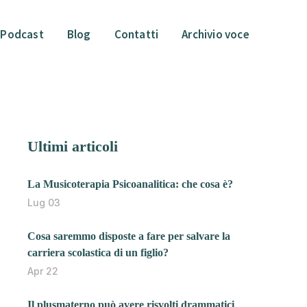
Podcast
Blog
Contatti
Archivio voce
Ultimi articoli
La Musicoterapia Psicoanalitica: che cosa è?
Lug 03
Cosa saremmo disposte a fare per salvare la
carriera scolastica di un figlio?
Apr 22
Il plusmaterno può avere risvolti drammatici