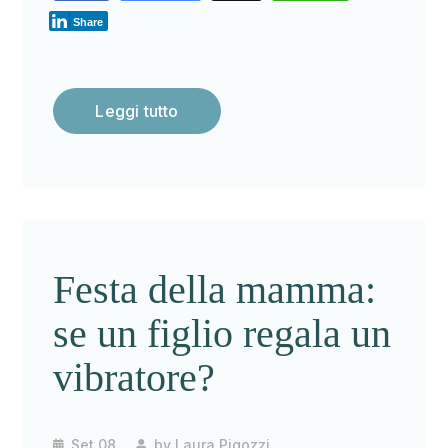
Share
Leggi tutto
Festa della mamma:
se un figlio regala un
vibratore?
Set 08
by
Laura Pigozzi