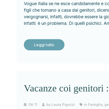
Vogue Italia se ne esce candidamente e co
figli che tornano a casa dai genitori, dic
vergognarsi, infatti, dovrebbe essere la gi
infatti: è un problema. Di quelli psichici. A
Leggi tutto
Vacanze coi genitori :
Ott 11
by
Laura Pigozzi
in
Famiglia, gen