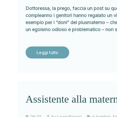
Dottoressa, la prego, faccia un post su qu
compleanno i genitori hanno regalato un 
esempio per i “doni” del plusmaterno – che
un egoismo odioso e problematico – non 
Leggi tutto
Assistente alla mater
Ott 02
by
Laura Pigozzi
in
bambini
,
Fa