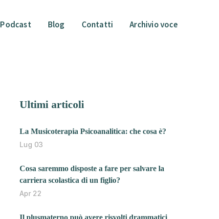
Podcast
Blog
Contatti
Archivio voce
Ultimi articoli
La Musicoterapia Psicoanalitica: che cosa è?
Lug 03
Cosa saremmo disposte a fare per salvare la
carriera scolastica di un figlio?
Apr 22
Il plusmaterno può avere risvolti drammatici