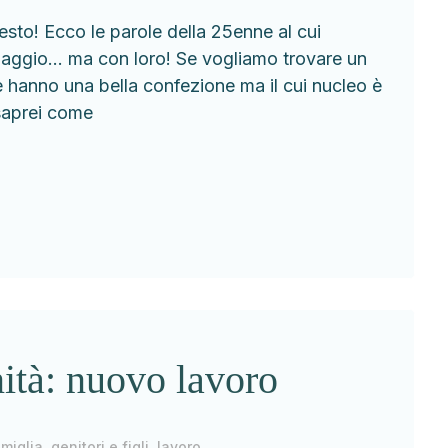
esto! Ecco le parole della 25enne al cui
viaggio… ma con loro! Se vogliamo trovare un
 hanno una bella confezione ma il cui nucleo è
saprei come
nità: nuovo lavoro
miglia, genitori e figli
,
lavoro